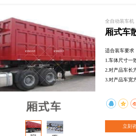
全自动装车机
厢式车
适合装车要求
1.车体尺寸
2.对产品车
3.对产品车
立刻