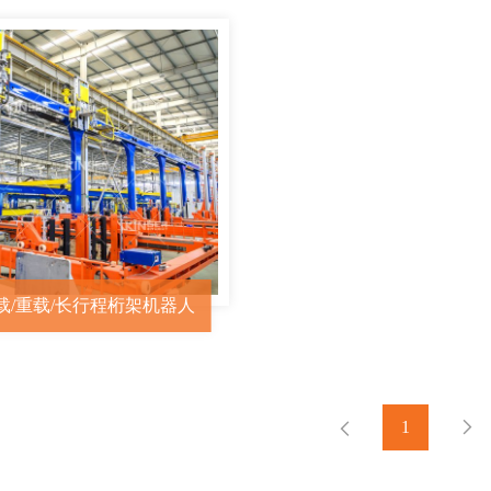
载/重载/长行程桁架机器人
1