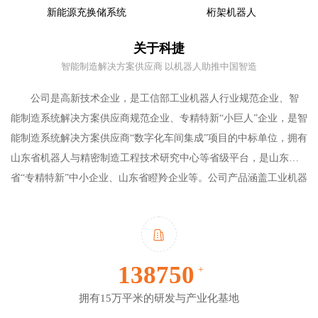
间利用率。
客户带来了良好的体验。
新能源充换储系统
桁架机器人
新能源充换储系统
桁架机器人
了解更多
关于科捷
科捷桁架机器人现已应用到
智能制造解决方案供应商 以机器人助推中国智造
了解更多
机床上下料、轮胎轮胎橡
胶、物流输送等领域的各个
公司是高新技术企业，是工信部工业机器人行业规范企业、智
生产环节，实现了单机码垛
能制造系统解决方案供应商规范企业、专精特新“小巨人”企业，是智
拆垛、多机连线加工、物流
能制造系统解决方案供应商“数字化车间集成”项目的中标单位，拥有
了解更多
输送等功能，同时桁架机器
山东省机器人与精密制造工程技术研究中心等省级平台，是山东
人以低成本、高效率、自动
省“专精特新”中小企业、山东省瞪羚企业等。公司产品涵盖工业机器
化集成高等优势获得客户的
人、自动化物流装备及以智能装备为核心的工业4.0解决方案三大系
高度信赖。
列，包含WCS、WMS、MES等软件的集成方案，产品广泛应用于橡
胶轮胎、3C、汽车、木工等主流行业，
客户包括固特异、倍耐力、
中策橡胶、正新、玲珑、佳通、赛轮、三角、森麒麟、富士康、丰
150000
+
田、一汽、长城汽车、宜家等，并已批量出口到美国、日本、德
国、墨西哥、马来西亚、印度尼西亚、泰国、越南、柬埔寨等国
拥有15万平米的研发与产业化基地
家。