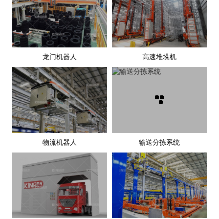
龙门机器人
高速堆垛机
龙门机器人
高速堆垛机
龙门机器人可实现自动分
适应工业4.0智能制造成长
拣、层配，省人提效，广泛
的新型仓储设施，采用安全
应用在橡胶轮胎、骨架材
合理的结构设计、智能化、
料、生鲜物流、快递分拣、
网络化控制系统，实现了仓
电力、新能源、新材料等领
库货物的立体化存放、自动
物流机器人
输送分拣系统
物流机器人
输送分拣系统
了解更多
了解更多
域。
存取、标准化管理，有效的
处理大批量的货物，特别是
物流机器人可为橡胶轮胎、
了解更多
在需要高密度存储的情况
3C、新能源/LED、钢丝/线
下，可大大降低储运费用，
缆、汽车与零部件、鞋服、
减轻工作强度，提升仓库空
电商快递、文旅服务等行业