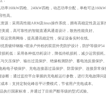
点：
功率160kW四枪、240kW四枪，动态功率分配，单枪可达160kW
容性高。
统资源：采用高性能ARM及linux操作系统，拥有高稳定性及运
造型美观，高可靠性的智能直通风通道设计，散热性能良好。
持双运营商网络，提高通讯稳定性，保证设备实时在线。
用优质镀锌钢板+喷涂户外粉的双层外壳防护设计，防护等级IP5
运营损耗低：采用各种低功耗设计，降低待机损耗，减少运营损耗
压与欠压保护、输出过流保护、绝缘检测防护、蓄电池反接保护
电枪电子锁保护、充电连接器过温保护、防雷保护、连接异常保
智能诊断：通过监控平台掌握的充电桩运行参数，进行充电故障问
省成本：支持定制化峰谷平计费模式，节省用户充电成本。
 产品执行国家标准，并通过了目前严酷等级的型式试验。