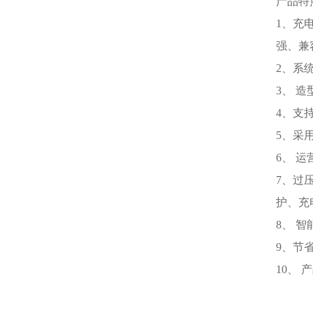
产品特
1、充电
强、兼
2、系
3、 
4、支
5、采
6、 
7、过
护、充
8、 
9、节
10、