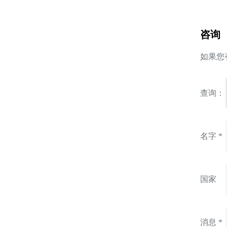
咨询
如果您
查询：
名字 *
国家
消息 *