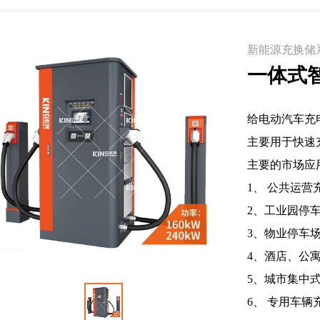
新能源充换储
一体式
给电动汽车充电
主要用于快速
主要的市场应
1、 公共运营
2、工业园停
3、物业停车
4、酒店、公
5、城市集中
6、 专用车