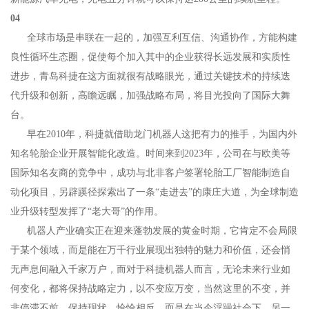
04
全球市场是串联在一起的，加强互利互信、沟通协作，方能构建
良性循环生态圈，促使每个加入其中的企业获得长远发展和实质性
进步，青岛科捷在这方面就很有战略眼光，通过关键技术的持续迭
代升级和创新，高瞻远瞩，加强战略布局，将目光投向了国际大舞
台。
早在2010年，科捷就借助龙门机器人这把有力的推手，为国内外
知名轮胎企业开展智能化改造。时间来到2023年，公司在与欧美等
国际知名友商的竞争中，成功与北非客户签署轮胎工厂智能制造自
动化项目，另辟蹊径探索出了一条“走进去”的康庄大道，为全球制造
业升级转型发挥了“老大哥”的作用。
机器人产业确实正在迎来蓬勃发展的黄金时期，它肯定不会局限
于某个领域，而是能在万千行业展现出独特的魅力和价值，还会悄
无声息间融入千家万户，而对于科捷机器人而言，无论未来行业如
何变化，都将保持战略定力，以不变应万变，当然这里的不变，并
非停滞不前、保持现状，恰恰相反，而是在当今浮躁社会下，另一