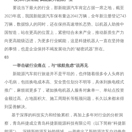
要说当下最火的行业，那新能源汽车肯定占据一席之地，截至
2023年底，我国新能源汽车保有量达2041万辆，全年新注册登记743
万辆，数据惊人的同时，还在保持高速增长态势。以机器人助推中
国智造，站在更高的位置上，紧密结合未来产业，推动新质生产力
向更高能级迈进，为更多行业赋能，这是科捷机器人一直在坚持做
的事情，也是企业保持不竭发展动力的“秘密武器”所在。
03
一举击破行业痛点 ，与“续航焦虑”说再见
新能源汽车前行旅途并不是平坦的，也伴随着很多令人头疼的
小毛病，包括换电成本高、安全责任划分不明等，具体到换电模式
推广，麻烦就更多了，诸如换电机器人服务对象单一、单站点投资
金额过高、占地面积大、施工周期长等瓶颈问题，长久以来都未得
到妥善解决。
基于深厚的科技实力和经验累积，再加上多年对行业的分析洞
察，青岛科捷成立青岛科捷新能源科技有限公司（以下简称“科捷新
能源”），深耕新能源车补能领域，一举推出了新能源汽车自动换电