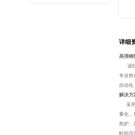
详细
高强钢
该线定
专业热
自动化
解决方
采用多
量化，
热炉、
时间压