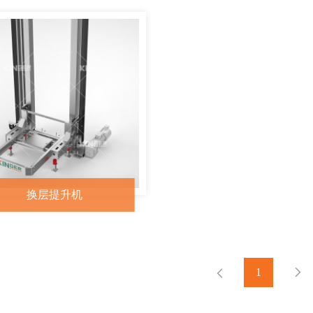
换层提升机
1